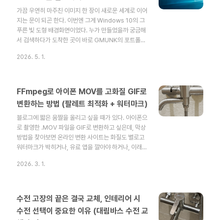
가 운용되고 있다.만들어달라고도 안했는데 도움말? 창
가끔 우연히 마주친 이미지 한 장이 새로운 세계로 이어
도 만들어주었다.작업관리자에는 Docker 컨테이너 목
지는 문이 되곤 한다. 이번엔 그게 Windows 10의 그
록이 보이며 만들어달라고도 안했는데 로그도 구현해줘
푸른 빛 도형 배경화면이었다. 누가 만들었을까 궁금해
었다...
서 검색하다가 도착한 곳이 바로 GMUNK의 포트폴리
오였다.GMUNK은 누구인가GMUNK의 본명은
2026. 5. 1.
Bradley G Munkowitz(브래들리 G. 먼코위츠).
1975년 미네소타에서 태어난 미국의 디자이너이자 디
렉터, 디지털 아티스트다. 현재는 샌프란시스코를 기반
으로 활동 중이며, 본인을 "Munky(멍키)"라는 별명으
FFmpeg로 아이폰 MOV를 고화질 GIF로
로 부르기도 한다.그의 시그니처는 사이키델릭한 색감
변환하는 방법 (팔레트 최적화 + 워터마크)
과 SF적인 분위기, 그리고 어딘가 형이상학적인 무드가
블로그에 짧은 움짤을 올리고 싶을 때가 있다. 아이폰으
뒤섞인 비주얼이다. 한번 보면 잊히지 않는 종류의 이미
로 촬영한 .MOV 파일을 GIF로 변환하고 싶은데, 막상
지를 만든다.이런 작업들을 했다영화 〈트론: 레거시〉,
방법을 찾아보면 온라인 변환 사이트는 화질도 별로고
〈오블리비..
워터마크가 박히거나, 유료 앱을 깔아야 하거나, 이래저
래 번거롭다.사실 터미널에서 FFmpeg 명령어 두 줄이
2026. 3. 1.
면 끝난다. 별도 프로그램 설치도, 사이트 업로드도 필요
없다. 게다가 팔레트 최적화를 적용하면 GIF 특유의
256색 제한에서도 꽤 선명한 결과물을 뽑아낼 수 있고,
워터마크까지 한 번에 넣을 수 있다.핵심 원리: 2-Pass
수전 고장의 끝은 결국 교체, 인테리어 시
변환고화질 GIF 변환의 핵심은 2단계(2-Pass)로 나
수전 선택이 중요한 이유 (대림바스 수전 교
눠서 처리하는 것이다.1-Pass: 영상에서 최적의 256