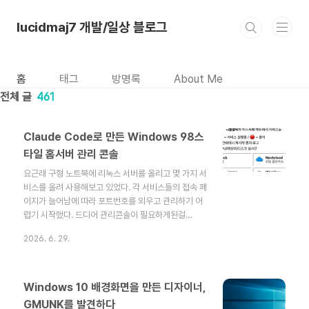
본문 바로가기
lucidmaj7 개발/일상 블로그
홈
태그
방명록
About Me
전체 글
461
Claude Code로 만든 Windows 98스
타일 홈서버 관리 콘솔
요근래 구형 노트북에 리눅스 서버를 올리고 몇 가지 서
비스를 올려 사용해보고 있었다. 각 서비스들의 접속 페
이지가 늘어남에 따라 포트번호를 외우고 관리하기 어
렵기 시작했다. 드디어 관리콘솔이 필요하게된걸
까.Claude Code로 Windows 98스타일 관리콘솔
2026. 6. 29.
을 만들어달라고 했다.(백엔드는 go, 프론트엔드는 쌩
html css, js)뭔데 잘만드는걸까 ㄷㄷ . 아주 그냥 찰떡
같이잘만들었다.다소 어색한 시작메뉴이지만 그 모습이
매우 그럴듯하다.홈서버에는 내 주식관리 서비스,
Windows 10 배경화면을 만든 디자이너,
Nextcloud, AdGuard Home, Wireguard Easy
GMUNK를 발견하다