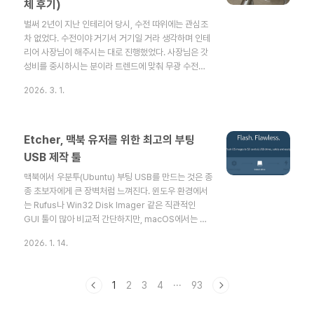
체 후기)
색 팔레트를 추출한다.2-Pass: 추출한 팔레트를 적용
하여 GIF를 생성한다.여기에 워터마크까..
벌써 2년이 지난 인테리어 당시, 수전 따위에는 관심조
차 없었다. 수전이야 거기서 거기일 거라 생각하며 인테
리어 사장님이 해주시는 대로 진행했었다. 사장님은 갓
성비를 중시하시는 분이라 트렌드에 맞춰 무광 수전으
로 깔끔하게 마무리해 주셨고, 결과물은 나쁘지 않았다.
2026. 3. 1.
인테리어를 알아볼 당시 주변에서 "대림, 아메리칸스탠
다드 같은 유명 메이커 수전을 써라"는 조언을 들었지
만, 솔직히 그때는 타일이니 도기니 신경 쓸 게 한두 가
지가 아니어서 수전까지 챙길 여유가 없었다. 그리고 그
Etcher, 맥북 유저를 위한 최고의 부팅
선택을 2년도 안 되어 후회하게 될 줄은 몰랐다.1차 고
USB 제작 툴
장: 수전 손잡이가 똑 떨어지다입주한 지 1년 반 정도 됐
맥북에서 우분투(Ubuntu) 부팅 USB를 만드는 것은 종
을 때, 샤워 수전 손잡이가 갑자기 똑 떨어졌다. 무광 스
종 초보자에게 큰 장벽처럼 느껴진다. 윈도우 환경에서
텐리스 수전이라 디자인적으로는 예뻤는데, 예쁜 놈이
는 Rufus나 Win32 Disk Imager 같은 직관적인
먼저 배신하더..
GUI 툴이 많아 비교적 간단하지만, macOS에서는 전
통적으로 터미널을 열어 dd라는 명령어를 사용해야 했
2026. 1. 14.
기 때문이다.dd 명령어는 강력하지만, 그만큼 위험하
다. 디스크를 직접 조작하기 때문에, 실수로 타겟 드라이
브를 잘못 지정하면 맥북의 메인 저장소가 통째로 날아
1
2
3
4
···
93
가는 끔찍한 사태가 벌어질 수도 있다. 나 같은 개발자도
dd 명령어를 쓸 때는 항상 여러 번 확인하며 긴장하게