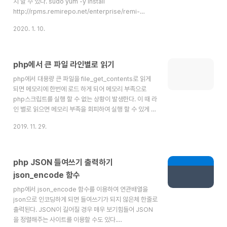
치 할 수 있다. sudo yum -y install
http://rpms.remirepo.net/enterprise/remi-
release-7.rpm sudo yum -y install epel-release
2020. 1. 10.
yum-utils 2. php 5.4 비활성화 기본으로 php 5.4가
적용되는데 레포지토리에서 비활성화 하고 7.3을 활성화
해준다. sudo yum-config-manager --enable
remi-php73 //7.3 sudo yum-config-manager --
php에서 큰 파일 라인별로 읽기
enable remi-php74 // 7.4 sudo yum-config-
php에서 대용량 큰 파일을 file_get_contents로 읽게
manager --dis..
되면 메모리에 한번에 로드 하게 되어 메모리 부족으로
php스크립트를 실행 할 수 없는 상황이 발생한다. 이 때 라
인 별로 읽으면 메모리 부족을 회피하여 실행 할 수 있게 된
다. 아래는 예제코드 $handle = fopen("inputfile.txt",
2019. 11. 29.
"r"); if ($handle) { while (($line = fgets($handle))
!== false) { // process the line read. }
fclose($handle); } else { // error opening the file.
}
php JSON 들여쓰기 출력하기
json_encode 함수
php에서 json_encode 함수를 이용하여 연관배열을
json으로 인코딩하게 되면 들여쓰기가 되지 않은체 한줄로
출력된다. JSON이 길어질 경우 매우 보기힘들어 JSON
을 정렬해주는 사이트를 이용할 수도 있다.