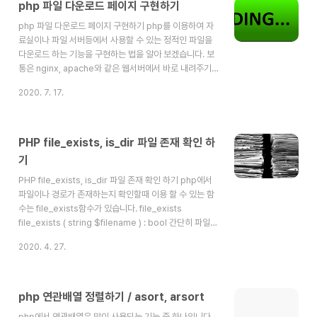
php 파일 다운로드 페이지 구현하기
php 파일 다운로드 페이지 구현하기 php를 이용하여 자
료실이나 파일 서버등에서 사용할 수 있는 정적인 파일을
다운로드 하는 기능을 구현하는 법을 알아 보겠습니다. 보
통은 nginx, apache와 같은 웹서버에서 바로 내려주기도
하나 php에서 처리 할 경우 사용자 접근제어등을 구현할
2020. 7. 17.
수 있습니다.
PHP file_exists, is_dir 파일 존재 확인 하
기
PHP file_exists, is_dir 파일 존재 확인 하기 php에서
파일이나 경로가 존재하는지 확인할때 이용 할 수 있는 함
수는 file_exists함수가 있습니다. file_exists
file_exists ( string $filename ) : bool 간단히 파일경
로를 파라미터로 호출하면 bool타입으로 존재유무를 알
2020. 4. 27.
수 있습니다. 또한 심볼릭 링크가 가리키는 파일이 없을 경
우 false를 리턴합니다. 또한 file_exists와 비슷한 함수
로 is_dir이 있습니다. is_dir is_dir ( string $filename
) : bool is_dir함수는 주어진 파일 경로가 파일인지 디렉
php 연관배열 정렬하기 / asort, arsort
터리 인지 확인해 true, false를 리턴합니다. UNIX 시스템
php에서 연관배열은 많이 사용되는 기능 중 하나입니다.