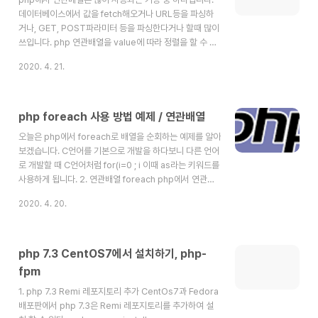
에서는 디렉터리도 파일로 취급하..
데이터베이스에서 값을 fetch해오거나 URL등을 파싱하
거나, GET, POST파라미터 등을 파싱한다거나 할때 많이
쓰입니다. php 연관배열을 value에 따라 정렬을 할 수 있
는 기능을 asort와 arsort를 통해 제공하고 있습니다.
2020. 4. 21.
asort ( array &$array [, int $sort_flags =
SORT_REGULAR ] ) : bool 첫번째 파라미터 array에
는 정렬하고자 하는 array를 넣습니다. 두번째 인자인
sort_flags에는 정렬 옵션을 넣습니다. asort의
php foreach 사용 방법 예제 / 연관배열
sort_flags는 다음과 같습니다. SORT_REGULAR -
오늘은 php에서 foreach로 배열을 순회하는 예제를 알아
compare items normally; the details are
보겠습니다. C언어를 기본으로 개발을 하다보니 다른 언어
describ..
로 개발할 때 C언어처럼 for(i=0 ; i 이때 as라는 키워드를
사용하게 됩니다. 2. 연관배열 foreach php에서 연관배
열은 아래와 같이 foreach로 순회 할 수 있습니다. 이때
2020. 4. 20.
Key와 value를 출력 할 수 있습니다. 참고:
https://www.php.net/manual/en/control-
structures.foreach.php
php 7.3 CentOS7에서 설치하기, php-
fpm
1. php 7.3 Remi 레포지토리 추가 CentOs7과 Fedora
배포판에서 php 7.3은 Remi 레포지토리를 추가하여 설