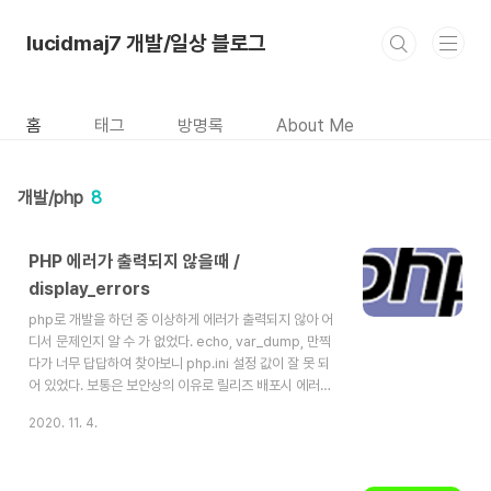
본문 바로가기
lucidmaj7 개발/일상 블로그
홈
태그
방명록
About Me
개발/php
8
PHP 에러가 출력되지 않을때 /
display_errors
php로 개발을 하던 중 이상하게 에러가 출력되지 않아 어
디서 문제인지 알 수 가 없었다. echo, var_dump, 만찍
다가 너무 답답하여 찾아보니 php.ini 설정 값이 잘 못 되
어 있었다. 보통은 보안상의 이유로 릴리즈 배포시 에러를
출력하지 않게 설정해 놓는게 일반적이다. 하지만 개발시에
2020. 11. 4.
는 에러를 알아야 하기 때문에 켜놓는게 좋다. php.ini에서
display_errors 옵션을 On으로 변경하자.
display_errors = On