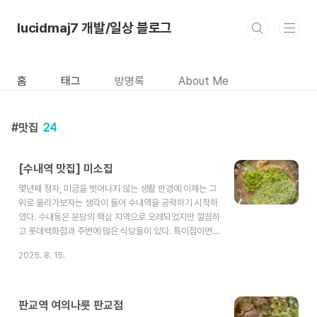
본문 바로가기
lucidmaj7 개발/일상 블로그
홈
태그
방명록
About Me
맛집
24
[수내역 맛집] 미소집
몇년째 정자, 미금을 벗어나지 않는 생활 반경에 이제는 그
위로 올라가보자는 생각이 들어 수내역을 공략하기 시작하
였다. 수내동은 분당의 핵심 지역으로 오래되었지만 깔끔하
고 롯데백화점과 주변에 많은 식당들이 있다. 특이점이면
정자나 미금보다 약간은 가격대가 저렴하다는 느낌이다.주
2025. 8. 15.
차장은 불법주차 할 것 없이 수내역 환승주차장에 놓으면
된다. 버스 전철비보다 싸니까 그게 현명하다. 그리고 롯데
백화점과 이어져있어 백화점도 살짝 구경할 수 있다.오늘
찾은 식당은 미소집이라는 식당이다. 미나리 소뼈찜, 소뼈
판교역 여의나룻 판교점
탕, 갈비등을 먹을 수 있는 집이다.소뼈찜 미니와 미나리 소