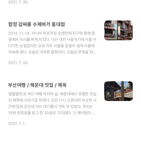
2021. 7. 30.
착각을 불러이르킨다. 가격은 8000~12000원 정도로 비
교적 저렴한 가격대를 형성 하고 있다. 애피타이저로 구운
빵을 제공한다. (이미 먹어버리는 중..) 우리는 시푸드 스파
게티와, 토마토 리조또를 시켰다. 스파게티에는 각종 씨푸
합정 감싸롱 수제버거 홍대점
드가 많이 들어 있지는 않은듯 하다. 버섯이 오히려 더 많게
2016. 11. 14. 19:39 최초작성 오랜만에 친구와 함께 합
느껴진 정도 대놓고 막 조개같은 것을 넣지 않아 씨푸드를
정에서 식사를 하게 되었다. 나는 대전 사람이기에 서울 어
좋아하시는 분이라면 좀 그럴듯하지만 나는 괜찮았다. 다음
디가든 낯설었지만 요새 자주 서울을 갈일이 생겨 서울에
은 토마토..
익숙해 졌다. 오늘은 아무튼 합정이다. 오늘은 무엇을 먹을
까 돌아 다니다가 '감싸롱'이라는 수제 버거집을 발견하였
2021. 7. 30.
다. 프랜차이즈 패스트 푸드 햄버거 집에 비해 다소 비싼 축
에 속한다. 하지만 매장내 분위기와 맛을 보면 그런 생각은
줄어 든다. 셀러드, 버거, 드랑크 종류로 메뉴는 구성이 되
어있고 각각 8000~11000원 정도의 가격이 책정 되어있
부산여행 / 해운대 맛집 / 해목
다. 음료는 1500원 수준. 매장 분위기는 깔끔하고 카페와
얼떨결에 온 부산 여행 마지막 날, 해운대에서 유명한 맛집
같은 분위기. 커플이 온다면 정말 좋을 것 같다. 우리는 감
인 해목에 가보기로 하였다. 오전 11시 오픈이라 비슷한 시
싸롱 버거와, 치즈베이컨버거를 시키고, 콜라도 2잔, 그냥
간에 맞춰 갔는데 이미 대기줄이 가득 차 있었다. 우리는
감자도..
15번 번호표를 받고 한 30분은 기다렸다. 긴 웨이팅이 끝
나고 가게 안으로 들어갔다. 가게 인테리어는 일본풍인듯?
2021. 7. 1.
하다. (난 일본을 가보지 못했다) 이집에서 가장유명한 히츠
마부시 장어덮밥이다. 가격은 1인분 치고는 다소 비싼감이
없지않지만 기왕 멀리 여행온 거니까 한번 먹어보기로 했