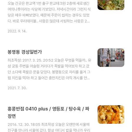
오늘 간곳은 판교역 1번 출구 판교테크원 2층에 새로생긴
뼈탕을 시켰다. 소뼈탕은 12000원 정도, 소뼈찜 미니는
여의나룻이라는 식당에 가보았다. 저녁시간이라 그런지 식
18000원 정도이다.소뼈침은 미니라고 해서 엄청 작을줄
당은 매우 바빠보였다. 때문에 주문이 씹히는 경우도 있었
알았으나 미니가 미니가 아니다. 소뼈..
다. 바로 우리테이블.. 사람은 많은데 서빙하는 사람은 2~3
명 뿐이다. 너무 바쁘다. 차림표는 간단하다. 대부분 사람들
2022. 9. 14.
은 요리 메뉴보다 식사메뉴를 먹는 듯하다. 여기의 메인메
뉴는 한우탕이다. 공기밥은 2000원으로 인플레이션을 실
감케 하는 선을 넘나드는 가격이다. 다행히 한우탕을 시키
면 밥이 들어있다. 한우 육개장과, 한우탕을 시켜보았다. 한
봉명동 경성일번가
우 육개장은 약간 맵다. 밥하고 같이 먹어야한다. 한우탕은
최초작성: 2017. 3. 25. 20:52 오늘은 무엇을 먹을까.. 유
맑은 육수에 고기가 있어 마치 국밥처럼 먹을 수 있다.(가격
성 궁동 주변을 어슬렁 거리다가 족발을 먹어보자 하고 갔
은 국밥이 아니다.) 전반적으로 나쁘지 않은 맛이지만 위치
던 소다매 족발은 문을 닫았다. 봉명동으로 자리를 옮겨 그
가 위치인지라 가격이 다소..
럼 치킨을 먹자! 하고 들어간 충만치킨은 아직 개시를 안했
다고 .. 그럼 뭐먹지.. 고기를 먹자 고기는 항상 옳다는 신념
2021. 7. 30.
으로 봉명동에서 고기집을 찾아 헤맸다. 여러 봉명동엔 고
기집이 있었지만 오늘 찾아 간 곳은 바로. 경성일번가 내부
는 깔끔한 인테리어로 약간 개화기 느낌이 난다. 우리가 시
킨건 꽃삼겹으로 150G 에 11000원 정도 하여 보통 고기
홍콩반점 0410 plus / 영등포 / 탕수육 / 짜
집과 비슷한 수준이다. 여러가지 반찬들도 충실하게 나온
장면
다. 뚝베기에 담긴 된장. 엄청짬..고기를 찍어 먹어야 한다.
2016. 12. 30. 18:05 최초작성 오늘은 오랜만에 서울에
김치부침개가 하나 나온다. 나오자마자 순삭. 뭔가 생선을
친구를 만나러 서울에 갔다. 항상 어디서 밥을 먹냐가 우리
튀겨..