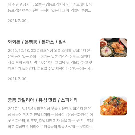
의 주된 관심사다. 오늘은 영등포역에서 만나기로 했다. 영
등포역은 여름에 한번 온적이 있는데 그 때 먹었던 홍콩반
점에 오늘 다시 방문 하게 되었다. 홍콩반점은 백종원씨가
2021. 7. 30.
사업을 하고 있는 프랜차이즈 식당 중 하나로 인기가 많다.
그렇듯 여기서도 백종원의 캐리커처를 볼 수 있었다. 영등
포점 홍콩반점은 굉장히 골목에 위치하고 있었다. 특이한것
은 요금이 선불이라는 것이다. 먼저 주문을 하고 카드를 건
와와돈 / 은행동 / 돈까스 / 일식
내주면 계산을 종업원이 해준다 다 먹은 후에는 그냥 나가
2016. 12. 18. 0:22 최초작성 오늘 소개할 맛집은 대전
면 된다. 왜 이런 방식을 취하는지는 모르겠다. 아마 먹튀를
은행동에 있는 와와돈 이라는 일본 가정식 돈까스 집이다.
방지하기 위함이 아닌가 생각된다. 빨간색은 통상적으로 식
사실 딱히 정해서 먹은것은 아니고 그냥 뭐 먹을까 하고 찾
욕을 당기는 색으로..
아보다가 들어갔다. 토요일 주말 저녁이라 은행동에는 사람
이 많았지만 와와돈에는 사람이 별로 없어 한산하고 조용해
2021. 7. 30.
보였다. 평소 조용한 곳에서 식사하는 것을 좋아하는 나로
서는 이보다 좋은 식당이 없었다. 내가 원하는 곳에 앉아 조
용히 이야기를 나누며 먹을 수 있는 곳 얼마나 좋은가. 우리
가 시킨 메뉴는 와와돈 정식, 가츠동, 냉모밀 하나를 시켰
궁동 안탈리아 / 유성 맛집 / 스파게티
다. 깔끔하게 트레이에 하나씩 메뉴가 나온다. 돈까스 맛은
2017. 1. 8. 15:46 최초작성 오늘 방문한 맛집은 대전 유
특별하진 않았지만 나쁘지 않은 맛이었다. 새우튀김 2개가
성 궁동에 위치한 안탈리아라는 음식점! (유성문화원점) 이
나오는데 큼지막해 먹기 좋았다. 와와돈 정식에는 우동도
곳은 파스타, 리조또, 이탈리안 피자 등을 파는 곳으로 조용
같이 나온다. ..
하고 깔끔한 인테리어로 커플들의 입을 사로잡는 곳이다.
넓직한 실내, 조용한 분위기, 마치 이탈리아에 와있는 듯한