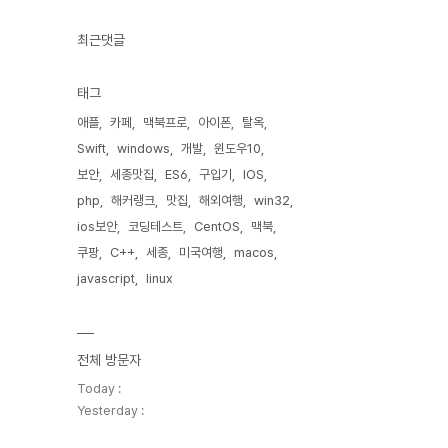
최근댓글
태그
애플
카페
맥북프로
아이폰
탈옥
Swift
windows
개발
윈도우10
보안
세종맛집
ES6
구입기
IOS
php
해커랭크
맛집
해외여행
win32
ios보안
코딩테스트
CentOS
맥북
쿠팡
C++
세종
미국여행
macos
javascript
linux
전체 방문자
Today :
Yesterday :