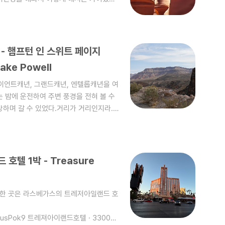
페이지)에서 10분거리로 매우 가깝다.투
 눈은 계속 온다.투어시간이 되자 가이드와
 10분정도 달린다. 멀미날정도로 흔들리
지고 있다.걱정했지만 엔텔롭캐년은 동굴처
 - 햄프턴 인 스위트 페이지
이드 아저씨가 사진이 잘나오도록 아이폰
Lake Powell
이언트캐년, 그랜드캐년, 엔텔롭캐년을 여
 밤에 운전하여 주변 풍경을 전혀 볼 수
하며 갈 수 있었다.거리가 거리인지라..
보고브라이스캐년도 잠깐 보았다. 브라이스
그리고 어느덧 밤이되어 에리조나 Page에
o.gl/YHG4Z7SNMx1DQ2U67 햄프턴
 Rd, Page, AZ 86040 미국
텔 1박 - Treasure
스위트 페이..
박한 곳은 라스베가스의 트레저아일랜드 호
67husPok9 트레져아이랜드호텔 · 3300