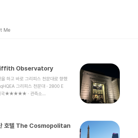
t Me
fith Observatory
을 하고 바로 그리피스 천문대로 향했
AspqHQEA 그리피스 천문대 · 2800 E
027 미국★★★★★ · 관측소
 명소 중 하나이다. LA산불 때문에 가니 못
피스 천문대에 갈때쯤 해가 거의 다 져
청 많지는 않았다. 원래는 사람으로 꽉찬다
 사람이 있는 수준이었다. 그리피스 천문
호텔 The Cosmopolitan
지만 굳이 보진 않았..