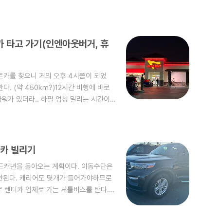
109 미국★★★★☆ · 카지노 호텔
 Vegas Blvd S, Las Vegas, NV
에리조나 쪽으로 또 이동할 계획이라 좋은
다. 잠만 자고 갈꺼라 크게 중요하지 않은
카 타고 가기(인엔아웃버거, 휴
 수 있어 좋다.늦은 밤..
트카를 찾으니 거의 오후 4시쯤이 되었
. (약 450km?)12시간 비행에 바로
워가 있더라.. 하필 엄청 밀리는 시간이었
바로 저녁 밥때가 되버려 가까운 먹을 곳을
 있는 개념이아니라 Exit으로 나가면
주유소는 간단히 마트처럼 되어있어 화장
에 들렀
트카 빌리기
bpC8 In-N-Out Burger · 13850..
그랜드캐년을 돌아오는 계획이다. 이동수단은
 안된다. 캐리어도 몇개가 들어가야하므로
로 렌터카 업체로 가는 셔틀버스를 탄다.참
 받았다.포드 익스플로러로 빌렸지만 그
 있으니좀 둘러봐도 역시 포드익스플로러이