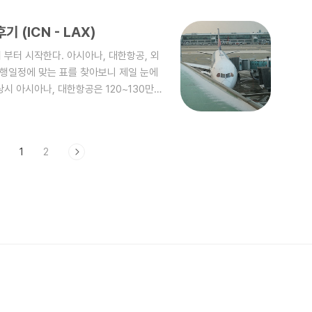
 근데 가족은 1명 무료로 추가될 수 있으니
어 2개를 넣어도 공간이 남았다.실내도 매
 (ICN - LAX)
부터 시작한다. 아시아나, 대한항공, 외
 여행일정에 맞는 표를 찾아보니 제일 눈에
당시 아시아나, 대한항공은 120~130만원
애고 합리적인 가격에 항공서비스를 제공
큼은 아니란다.처음 타보는 것이라 좀 의
 이유로 지연을 시켰지만 요새 항공사고에
1
2
 꽤 신식의 기체라는것이 눈에 띄었다.
다. 여태 타본 비행기 중 가장 신식이..