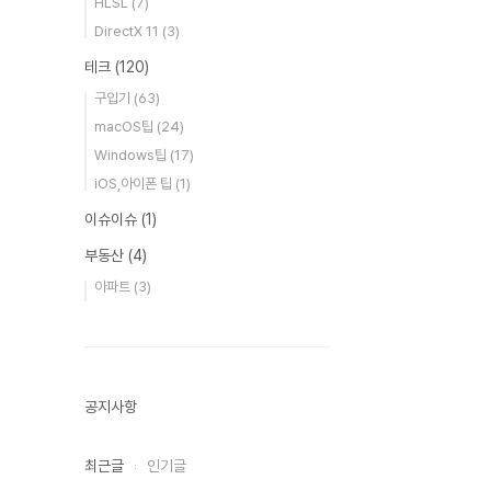
HLSL
(7)
DirectX 11
(3)
테크
(120)
구입기
(63)
macOS팁
(24)
Windows팁
(17)
iOS,아이폰 팁
(1)
이슈이슈
(1)
부동산
(4)
아파트
(3)
공지사항
최근글
인기글