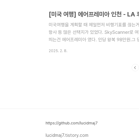
다.참고로 돈을 더 내면 운전자를 추가할 수 있다.
알아보자. 뒤 트렁크에는 큰 케리어 2개 작은케리
[미국 여행] 에어프레미아 인천 - LA 후기
우 넓어 5명이 타도 충분했다.
미국여행을 계획할 때 제일먼저 비행기표를 끊는거 
항사 등 많은 선택지가 있었다. SkyScanner로
띄는건 에어프레미아 였다. 인당 왕복 98만원.그 
정도였다.에어프레미아? 는 불필요한 서비스를 없
2025. 2. 8.
하는 것을 컨셉으로 한다. 그렇다고 저가항공사 만
심을 갖고 있었다.시작부터 5시간정도 항공정비의
민감하기 때문에 할말은 없었다. 비행기에 탑승하자
운항한지 오래되지 않아 모든 시설이 다 새것과 같았
https://github.com/lucidmaj7
lucidmaj7.tistory.com