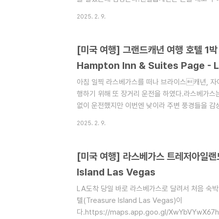
엔텔롭캐년의 투어 장소는 숙소(햄프턴 인 스위트 
2025. 2. 9.
어 체크인을 하고 투어시간까지 좀 기다리는 동안
함께 투어 버스에 탄다.투어 버스로 오프로드를 약
니 조심하자. 엔텔롭캐년 도착.여전히 눈이 쏟아
[미국 여행] 그랜드캐년 여행 호텔 1박
럼 되어있어 눈이 와도 상관이 없는 곳이었다. 가
Hampton Inn & Suites Page - 
세팅방법을 ..
아침 일찍 라스베가스를 떠나 브라이스캐년, 자
행하기 위해 또 장거리 운전을 하였다.라스베가스는
없이 운전했지만 이번엔 낮이라 주변 풍경들을 감상
하루종일 운전하며 달렸다.자이언트캐년도 잠깐 
2025. 2. 9.
캐년은 너무 추워서.. 제대로 못본것 같다.ㅋㅋㅋ
있는 호텔에 도착하였다.https://maps.app.go
인 & 스위트 페이지 - 레이크 파월 · 294 Sandhill
[미국 여행] 라스베가스 트레저아일랜드 호
★★★★☆ · 호텔www.google.com햄프턴 인 
Island Las Vegas
LA도착 당일 바로 라스베가스로 달려서 처음 숙
텔(Treasure Island Las Vegas)이
다.https://maps.app.goo.gl/XwYbVYwX