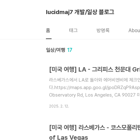
본문 바로가기
lucidmaj7 개발/일상 블로그
홈
태그
방명록
Abou
일상/여행
17
[미국 여행] LA - 그리피스 천문대 Grif
라스베가스에서 LA로 돌아와 에어비엔비에 체크인
다.https://maps.app.goo.gl/jpoDRZqP9
Observatory Rd, Los Angeles, CA 90
www.google.com 그리피스 천문대는 LA여행
2025. 2. 12.
가니 했었지만 문제없이 여행 가능했다.우리가 그리
아름다운 LA의 일몰은 보기 어려웠다. 사람이 엄
는데 산불의 영향인지 비수기의 영향인지 어느정도
[미국 여행] 라스베가스 - 코스모폴리탄 
대 내부에는 여러가지 전시가 있었고 박물관도 있었
of Las Vegas