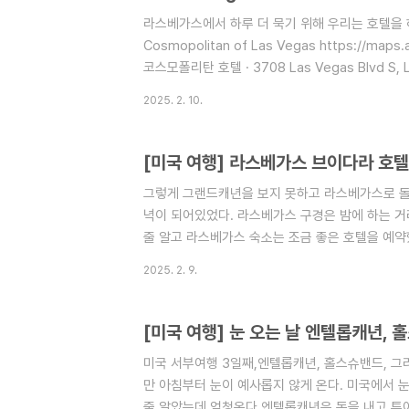
라스베가스에서 하루 더 묵기 위해 우리는 호텔을 하
Cosmopolitan of Las Vegas https://map
코스모폴리탄 호텔 · 3708 Las Vegas Blvd S,
· 카지노 호텔www.google.com 코스모폴리
2025. 2. 10.
라, 벨라지오 근처에 있으며 서로 이어져있는 호텔
동 할 수 있게 되었다. 다른 문제가 있었으니 주
되어 아리아 호텔에 넣어두었다.그래서 코스모폴
[미국 여행] 라스베가스 브이다라 호텔 1박
호텔로 다시 차를 끌고 들어갔다.하지만 왠걸?..
그렇게 그랜드캐년을 보지 못하고 라스베가스로 돌
녁이 되어있었다. 라스베가스 구경은 밤에 하는 거
줄 알고 라스베가스 숙소는 조금 좋은 호텔을 예
나름 신축 호텔들도 있다. 그중 하나가 브이다라(V
2025. 2. 9.
다.https://maps.app.goo.gl/1FP6Lgie4
Harmon Ave, Las Vegas, NV 89158 미
아, 브이다라 코스모폴리탄, 벨라지오 호텔은 이어
[미국 여행] 눈 오는 날 엔텔롭캐년,
리탄이 신축급에 속한다.시설이 좋고 5성급이라 비
미국 서부여행 3일째,엔텔롭캐년, 홀스슈밴드, 
만 아침부터 눈이 예사롭지 않게 온다. 미국에서 눈
줄 알았는데 엄청온다.엔텔롭캐년은 돈을 내고 투