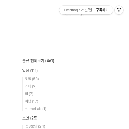
lucidmaj7 개발/일상 블로그
구독하기
분류 전체보기
(461)
일상
(111)
맛집
(53)
카페
(9)
집
(7)
여행
(17)
HomeLab
(1)
보안
(25)
iOS보안
(24)