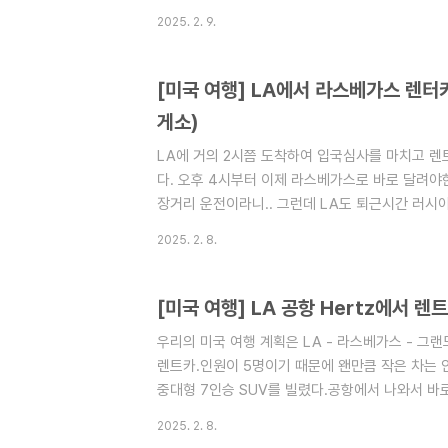
Las Vegas Blvd S, Las Vegas, NV 89
2025. 2. 9.
www.google.com 트레져아이랜드호텔 · 3300 Las
89109 미국바로 다음날 아침 일찍 캐니언쪽인 
호텔은 잡지 않았고 가격이 싼 호텔 중 하나를 골랐
[미국 여행] LA에서 라스베가스 렌터
숙소였다.트레저아일랜드 라스베가스는 무료주차를 할
게소)
LA에 거의 2시쯤 도착하여 입국심사를 마치고 렌
다. 오후 4시부터 이제 라스베가스로 바로 달려야한다
장거리 운전이라니.. 그런데 LA도 퇴근시간 러시아
다. LA를 벗어날 때까지 거의 2시간이나 걸렸다.
2025. 2. 8.
찾아야 했다.미국 고속도로는 우리나라처럼 휴게소가
휴게소같이 이것저것 식당도 있고 주유소도 있다.
실도 갈 수 있다. 우리는 LA근처의 인엔아웃버거
[미국 여행] LA 공항 Hertz에서 렌
다.https://maps.app.goo.gl/AqYfHohdsY2fq
우리의 미국 여행 계획은 LA - 라스베가스 - 
렌트카.인원이 5명이기 때문에 왠만큼 작은 차는
중대형 7인승 SUV를 빌렸다.공항에서 나와서 바
고로 렌터카 업체마다 셔틀버스가 다른 듯? 차를
2025. 2. 8.
클래스의 아무거나 가져가라고한다. 키는 차안에