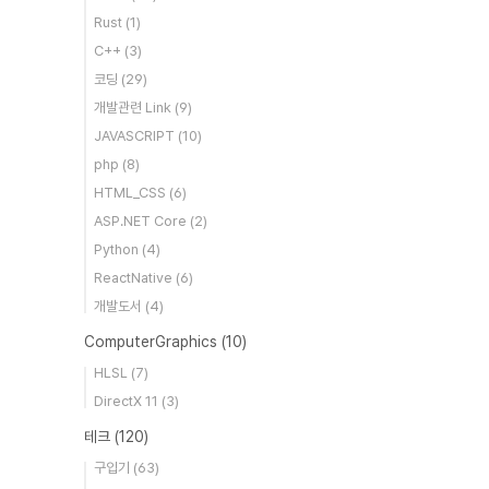
Rust
(1)
C++
(3)
코딩
(29)
개발관련 Link
(9)
JAVASCRIPT
(10)
php
(8)
HTML_CSS
(6)
ASP.NET Core
(2)
Python
(4)
ReactNative
(6)
개발도서
(4)
ComputerGraphics
(10)
HLSL
(7)
DirectX 11
(3)
테크
(120)
구입기
(63)