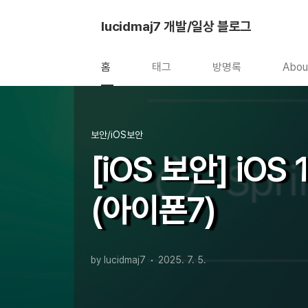
본문 바로가기
lucidmaj7 개발/일상 블로그
홈
태그
방명록
Abou
보안/iOS보안
[iOS 보안] iOS
(아이폰7)
by lucidmaj7
2025. 7. 5.