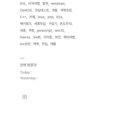
IOS
미국여행
탈옥
windows
CentOS
코딩테스트
개발
맥북프로
C++
카페
linux
php
ES6
해커랭크
세종맛집
구입기
윈도우10
세종
쿠팡
javascript
win32
macos
Swift
아이폰
보안
해외여행
ios보안
맥북
맛집
애플
전체 방문자
Today :
Yesterday :