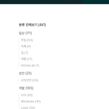
분류 전체보기
(461)
일상
(111)
맛집
(53)
카페
(9)
집
(7)
여행
(17)
HomeLab
(1)
보안
(25)
iOS보안
(24)
개발
(185)
iOS
(20)
Windows
(41)
Linux
(26)