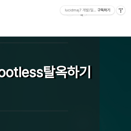
lucidmaj7 개발/일상 블로그
구독하기
 rootless탈옥하기