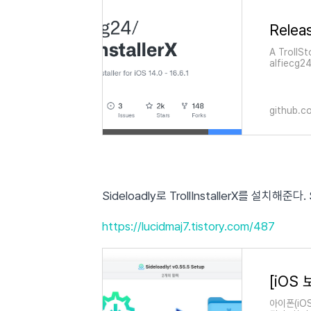
Releas
A TrollSt
alfiecg24
on GitHu
github.c
Sideloadly로 TrollInstallerX를 설치해준
https://lucidmaj7.tistory.com/487
[iOS 
아이폰(iO