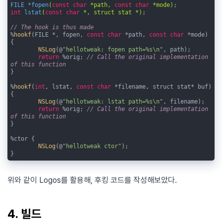
FILE *
fopen
(
const
char
 *path, 
const
char
 *mode)
int
lstat
(
const
char
 *, struct stat *)
;

// The hook is thus made
%
hookf
(FILE *, fopen, 
const
char
 *path, 
const
char
 *mode) 
{

NSLog
(@
"hellotweak: fopen path=%s\n"
, path);

return
 %orig; 
// Call the original implementation 
of this function
}

%
hookf
(
int
, lstat, 
const
char
 *filename, struct stat* buf) 
{

NSLog
(@
"hellotweak: lstat path=%s\n"
, filename);

return
 %orig; 
// Call the original implementation 
of this function
}

%ctor {

NSLog
(@
"hellotweak ctor"
);

}
위와 같이 Logos를 활용해, 후킹 코드를 작성해보았다.
4. 빌드