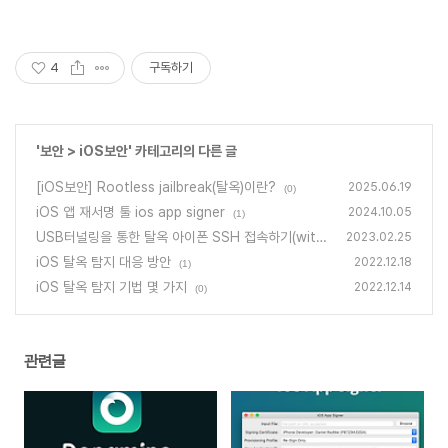
4
구독하기
'
보안
>
iOS보안
' 카테고리의 다른 글
[iOS보안] Rootless jailbreak(탈옥)이란?
2025.06.19
(0)
iOS 앱 재서명 툴 ios app signer
2024.10.05
(1)
USB터널링을 통한 탈옥 아이폰 SSH 접속하기(with i
2023.02.25
proxy)
iOS 탈옥 탐지 대응 방안
(0)
2022.12.18
(1)
iOS 탈옥 탐지 기법 몇 가지
2022.12.14
(0)
관련글