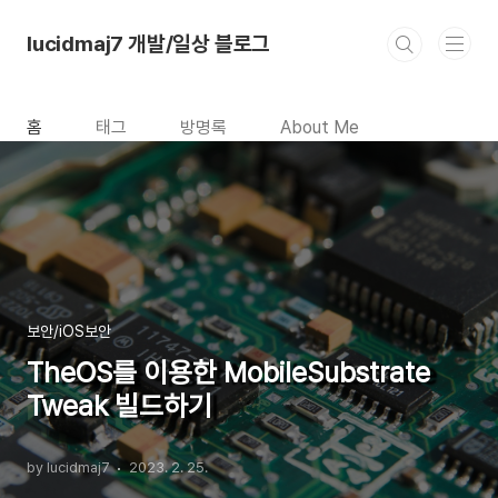
본문 바로가기
lucidmaj7 개발/일상 블로그
홈
태그
방명록
About Me
보안/iOS보안
TheOS를 이용한 MobileSubstrate
Tweak 빌드하기
by lucidmaj7
2023. 2. 25.