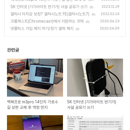
먼지
SK 인터넷 (기가라이트 반기가) 사설 공유기 쓰기
(0)
2023.12.29
(5)
갤럭시 터치감 보정? 갤럭시노트 FE(갤럭시노트7)
2022.02.24
(0)
크롬캐스트(Chromecast)에서 지원하는 코덱
2020.06.23
(0)
넷플릭스 가입 해지 하기/정기 결제 해지
2020.04.09
(0)
관련글
맥북프로 m3pro 14인치 가로수
SK 인터넷 (기가라이트 반기가)
길 상판 교체 후 액정 먼지
사설 공유기 쓰기