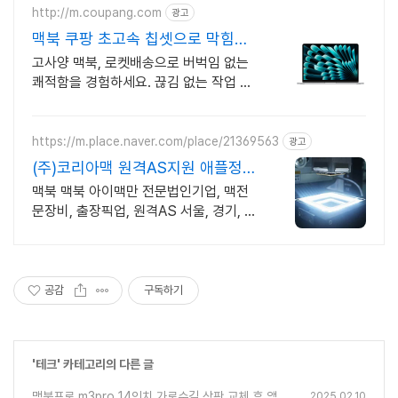
http://m.coupang.com
광고
맥북 쿠팡 초고속 칩셋으로 막힘없
이
고사양 맥북, 로켓배송으로 버벅임 없는
쾌적함을 경험하세요. 끊김 없는 작업 환
경! 파워풀한 노트북, 쿠팡에서 만나보세
요.
https://m.place.naver.com/place/21369563
광고
(주)코리아맥 원격AS지원 애플정식
자격보유 신속출장점검
맥북 맥북 아이맥만 전문법인기업, 맥전
문장비, 출장픽업, 원격AS 서울, 경기, 인
천 일부지역 당일 출장, 픽업전문엔지니
어 대기
공감
구독하기
'
테크
' 카테고리의 다른 글
맥북프로 m3pro 14인치 가로수길 상판 교체 후 액정
2025.02.10