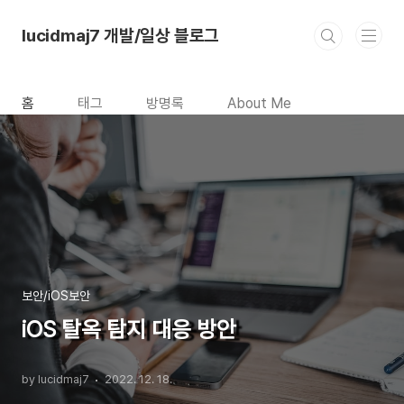
본문 바로가기
lucidmaj7 개발/일상 블로그
홈
태그
방명록
About Me
보안/iOS보안
iOS 탈옥 탐지 대응 방안
by lucidmaj7
2022. 12. 18.