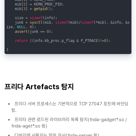
    mib[
2
] = KERN_PROC_PID;

    mib[
3
] = 
getpid
();

    size = 
sizeof
(info);

    junk = 
sysctl
(mib, 
sizeof
(mib)/
sizeof
(*mib), &info, &s
ize, 
NULL
, 
0
);

assert
(junk == 
0
);

return
 ((info.kb_proc.p_flag & P_PTRACE)!=
0
);

}
프리다 Artefacts 탐지
프리다 서버 프로세스는 기본적으로 TCP 27047 포트에 바인딩
됨.
프리타 관련 로드된 라이브러리 목록 탐지(frida-gadget*.so /
frida-aget*.so 등)
디버깅에 사용되는 파일 검사(frida-server 등)