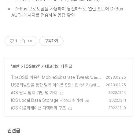
D-Bus 프로토콜을 사용하여 통신하므로 열린 포트에 D-Bus
AUTH메시지를 전송하여 응답 확인
1
구독하기
'
보안
>
iOS보안
' 카테고리의 다른 글
TheOS를 이용한 MobileSubstrate Tweak 빌드하
2023.02.25
기
USB터널링을 통한 탈옥 아이폰 SSH 접속하기(with i
(1)
2023.02.25
proxy)
iOS 탈옥 탐지 기법 몇 가지
(0)
2022.12.14
(0)
iOS Local Data Storage 저장소 취약점
2022.12.11
(0)
iOS 애플리케이션 디렉터리 구조
2022.12.10
(1)
관련글