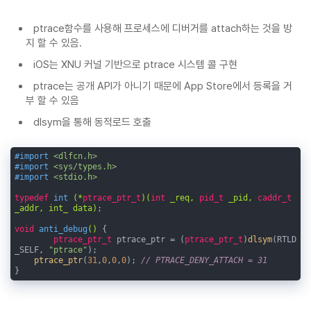
ptrace함수를 사용해 프로세스에 디버거를 attach하는 것을 방
지 할 수 있음.
iOS는 XNU 커널 기반으로 ptrace 시스템 콜 구현
ptrace는 공개 API가 아니기 때문에 App Store에서 등록을 거
부 할 수 있음
dlsym을 통해 동적로드 호출
#import 
<dlfcn.h>
#import 
<sys/types.h>
#import 
<stdio.h>
typedef
int
(*
ptrace_ptr_t
)
(
int
 _req, 
pid_t
 _pid, 
caddr_t
_addr, int_ data)
;

void
anti_debug
()
{ 

ptrace_ptr_t
 ptrace_ptr = (
ptrace_ptr_t
)
dlsym
(RTLD
_SELF, 
"ptrace"
);

ptrace_ptr
(
31
,
0
,
0
,
0
); 
// PTRACE_DENY_ATTACH = 31
}