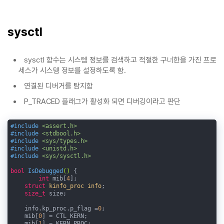
sysctl
sysctl 함수는 시스템 정보를 검색하고 적절한 구너한을 가진 프로
세스가 시스템 정보를 설정하도록 함.
연결된 디버거를 탐지함
P_TRACED 플래그가 활성화 되면 디버깅이라고 판단
#
include
<assert.h>
#
include
<stdbool.h>
#
include
<sys/types.h>
#
include
<unistd.h>
#
include
<sys/sysctl.h>
bool
IsDebugged
()
{

int
 mib[
4
];

struct
kinfo_proc
info
;
size_t
 size;

    info.kp_proc.p_flag =
0
;

    mib[
0
] = CTL_KERN;

    mib[
1
] = KERN_PROC;
