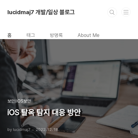
본문 바로가기
lucidmaj7 개발/일상 블로그
홈
태그
방명록
About Me
보안/iOS보안
iOS 탈옥 탐지 대응 방안
by lucidmaj7
2022. 12. 18.