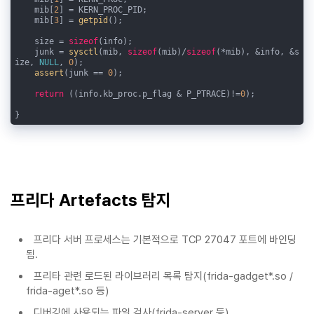
    mib[
2
] = KERN_PROC_PID;

    mib[
3
] = 
getpid
();

    size = 
sizeof
(info);

    junk = 
sysctl
(mib, 
sizeof
(mib)/
sizeof
(*mib), &info, &s
ize, 
NULL
, 
0
);

assert
(junk == 
0
);

return
 ((info.kb_proc.p_flag & P_PTRACE)!=
0
);

}
프리다 Artefacts 탐지
프리다 서버 프로세스는 기본적으로 TCP 27047 포트에 바인딩
됨.
프리타 관련 로드된 라이브러리 목록 탐지(frida-gadget*.so /
frida-aget*.so 등)
디버깅에 사용되는 파일 검사(frida-server 등)