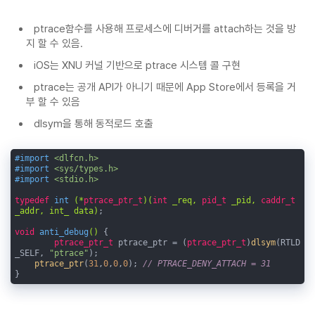
ptrace함수를 사용해 프로세스에 디버거를 attach하는 것을 방
지 할 수 있음.
iOS는 XNU 커널 기반으로 ptrace 시스템 콜 구현
ptrace는 공개 API가 아니기 때문에 App Store에서 등록을 거
부 할 수 있음
dlsym을 통해 동적로드 호출
#import 
<dlfcn.h>
#import 
<sys/types.h>
#import 
<stdio.h>
typedef
int
(*
ptrace_ptr_t
)
(
int
 _req, 
pid_t
 _pid, 
caddr_t
_addr, int_ data)
;

void
anti_debug
()
{ 

ptrace_ptr_t
 ptrace_ptr = (
ptrace_ptr_t
)
dlsym
(RTLD
_SELF, 
"ptrace"
);

ptrace_ptr
(
31
,
0
,
0
,
0
); 
// PTRACE_DENY_ATTACH = 31
}