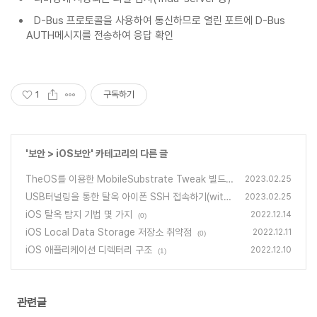
D-Bus 프로토콜을 사용하여 통신하므로 열린 포트에 D-Bus
AUTH메시지를 전송하여 응답 확인
1
구독하기
'
보안
>
iOS보안
' 카테고리의 다른 글
TheOS를 이용한 MobileSubstrate Tweak 빌드하
2023.02.25
기
USB터널링을 통한 탈옥 아이폰 SSH 접속하기(with i
(1)
2023.02.25
proxy)
iOS 탈옥 탐지 기법 몇 가지
(0)
2022.12.14
(0)
iOS Local Data Storage 저장소 취약점
2022.12.11
(0)
iOS 애플리케이션 디렉터리 구조
2022.12.10
(1)
관련글