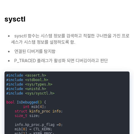
sysctl
sysctl 함수는 시스템 정보를 검색하고 적절한 구너한을 가진 프로
세스가 시스템 정보를 설정하도록 함.
연결된 디버거를 탐지함
P_TRACED 플래그가 활성화 되면 디버깅이라고 판단
#
include
<assert.h>
#
include
<stdbool.h>
#
include
<sys/types.h>
#
include
<unistd.h>
#
include
<sys/sysctl.h>
bool
IsDebugged
()
{

int
 mib[
4
];

struct
kinfo_proc
info
;
size_t
 size;

    info.kp_proc.p_flag =
0
;

    mib[
0
] = CTL_KERN;

    mib[
1
] = KERN_PROC;
